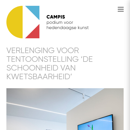
VERLENGING VOOR
TENTOONSTELLING ‘DE
SCHOONHEID VAN
KWETSBAARHEID’