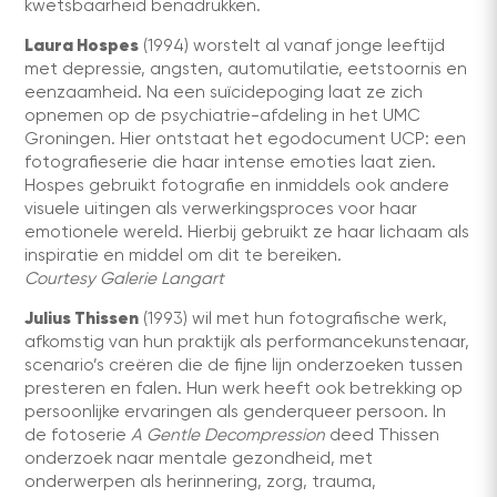
kwetsbaarheid benadrukken.
Laura Hospes
(1994) worstelt al vanaf jonge leeftijd
met depressie, angsten, automutilatie, eetstoornis en
eenzaamheid. Na een suïcidepoging laat ze zich
opnemen op de psychiatrie-afdeling in het UMC
Groningen. Hier ontstaat het egodocument UCP: een
fotografieserie die haar intense emoties laat zien.
Hospes gebruikt fotografie en inmiddels ook andere
visuele uitingen als verwerkingsproces voor haar
emotionele wereld. Hierbij gebruikt ze haar lichaam als
inspiratie en middel om dit te bereiken.
Courtesy Galerie Langart
Julius Thissen
(1993) wil met hun fotografische werk,
afkomstig van hun praktijk als performancekunstenaar,
scenario’s creëren die de fijne lijn onderzoeken tussen
presteren en falen. Hun werk heeft ook betrekking op
persoonlijke ervaringen als genderqueer persoon. In
de fotoserie
A Gentle Decompression
deed Thissen
onderzoek naar mentale gezondheid, met
onderwerpen als herinnering, zorg, trauma,