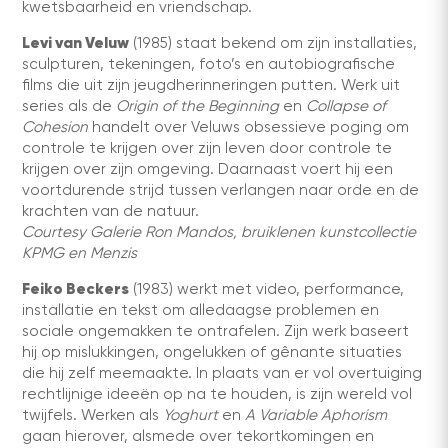
kwetsbaarheid en vriendschap.
Levi van Veluw
(1985) staat bekend om zijn installaties,
sculpturen, tekeningen, foto’s en autobiografische
films die uit zijn jeugdherinneringen putten. Werk uit
series als de
Origin of the
Beginning
en
Collapse of
Cohesion
handelt over Veluws obsessieve poging om
controle te krijgen over zijn leven door controle te
krijgen over zijn omgeving. Daarnaast voert hij een
voortdurende strijd tussen verlangen naar orde en de
krachten van de natuur.
Courtesy Galerie Ron Mandos, bruiklenen kunstcollectie
KPMG en Menzis
Feiko Beckers
(1983) werkt met video, performance,
installatie en tekst om alledaagse problemen en
sociale ongemakken te ontrafelen. Zijn werk baseert
hij op mislukkingen, ongelukken of gênante situaties
die hij zelf meemaakte. In plaats van er vol overtuiging
rechtlijnige ideeën op na te houden, is zijn wereld vol
twijfels. Werken als
Yoghurt
en
A Variable Aphorism
gaan hierover, alsmede over tekortkomingen en