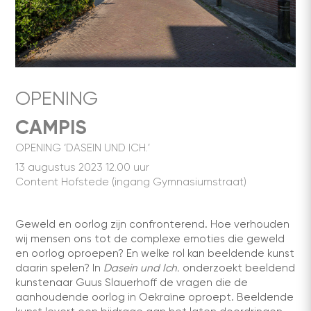
OPENING
CAMPIS
OPENING ‘DASEIN UND ICH.’
13 augustus 2023 12.00 uur
Content Hofstede (ingang Gymnasiumstraat)
Geweld en oorlog zijn confronterend. Hoe verhouden
wij mensen ons tot de complexe emoties die geweld
en oorlog oproepen? En welke rol kan beeldende kunst
daarin spelen? In
Dasein und Ich.
onderzoekt beeldend
kunstenaar Guus Slauerhoff de vragen die de
aanhoudende oorlog in Oekraïne oproept. Beeldende