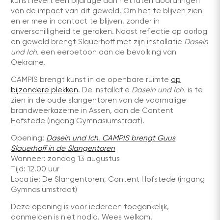
kunst levert een bijdrage aan het laten doordringen
van de impact van dit geweld. Om het te blijven zien
en er mee in contact te blijven, zonder in
onverschilligheid te geraken. Naast reflectie op oorlog
en geweld brengt Slauerhoff met zijn installatie
Dasein
und Ich.
een eerbetoon aan de bevolking van
Oekraïne.
CAMPIS brengt kunst in de openbare ruimte
op
bijzondere plekken
. De installatie
Dasein und Ich.
is te
zien in de oude slangentoren van de voormalige
brandweerkazerne in Assen, aan de Content
Hofstede (ingang Gymnasiumstraat).
Opening:
Dasein und Ich. CAMPIS brengt Guus
Slauerhoff in de Slangentoren
Wanneer: zondag 13 augustus
Tijd: 12.00 uur
Locatie: De Slangentoren, Content Hofstede (ingang
Gymnasiumstraat)
Deze opening is voor iedereen toegankelijk,
aanmelden is niet nodig. Wees welkom!