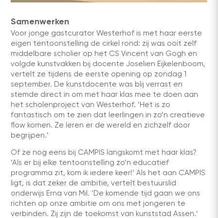
Samenwerken
Voor jonge gastcurator Westerhof is met haar eerste
eigen tentoonstelling de cirkel rond: zij was ooit zelf
middelbare scholier op het CS Vincent van Gogh en
volgde kunstvakken bij docente Joselien Eijkelenboom,
vertelt ze tijdens de eerste opening op zondag 1
september. De kunstdocente was blij verrast en
stemde direct in om met haar klas mee te doen aan
het scholenproject van Westerhof. ‘Het is zo
fantastisch om te zien dat leerlingen in zo’n creatieve
flow komen. Ze leren er de wereld en zichzelf door
begrijpen.’
Of ze nog eens bij CAMPIS langskomt met haar klas?
‘Als er bij elke tentoonstelling zo’n educatief
programma zit, kom ik iedere keer!’ Als het aan CAMPIS
ligt, is dat zeker de ambitie, vertelt bestuurslid
onderwijs Erna van Mil. ‘De komende tijd gaan we ons
richten op onze ambitie om ons met jongeren te
verbinden. Zij zijn de toekomst van kunststad Assen.’