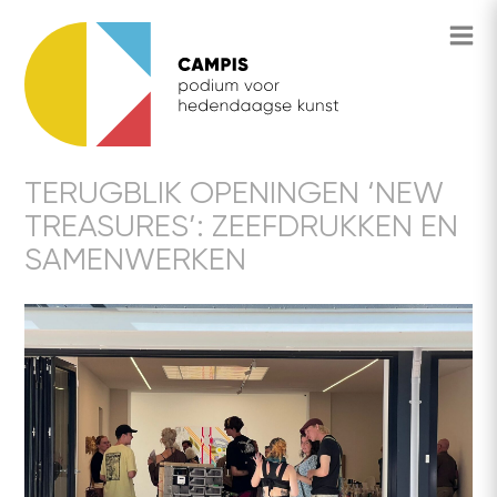
TERUGBLIK OPENINGEN ‘NEW
TREASURES’: ZEEFDRUKKEN EN
SAMENWERKEN