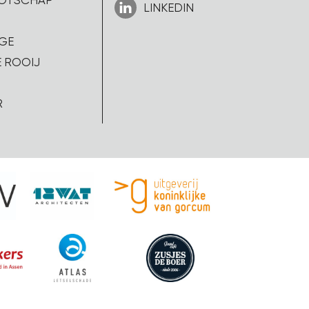
OOTSCHAP
LINKEDIN
GE
 ROOIJ
R