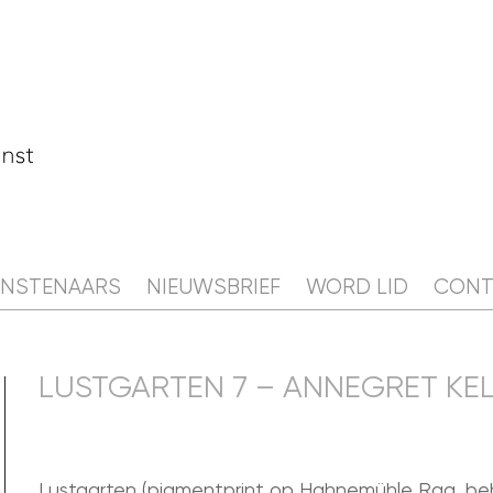
 CAMPIS
AGENDA
NIEUWS
KUNSTENAARS
UNSTENAARS
NIEUWSBRIEF
WORD LID
CONT
LUSTGARTEN 7 – ANNEGRET KE
Lustgarten (pigmentprint op Hahnemühle Rag, beh