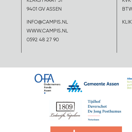
KERKSTRAAT 31
KVK 
9401 GV ASSEN
BTW
INFO@CAMPIS.NL
KLI
WWW.CAMPIS.NL
0592 48 27 90