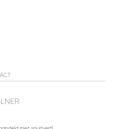
NIEUWSBRIEF
WORD LID
CONTACT
ACT
LLNER
andeld met spuitverf).