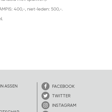
MPIS: 400,-, niet-leden: 500,-.
l.
IN ASSEN
FACEBOOK
TWITTER
INSTAGRAM