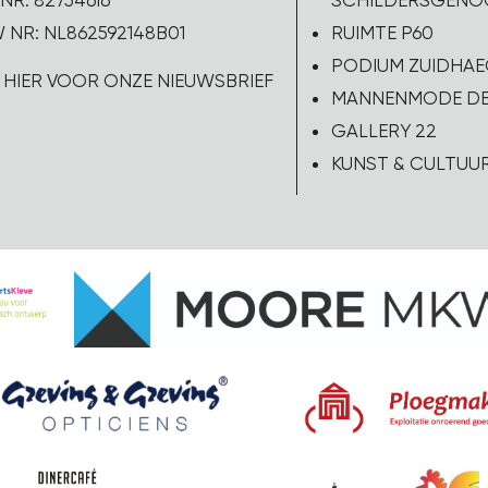
NR: 82754616
SCHILDERSGEN
 NR: NL862592148B01
RUIMTE P60
PODIUM ZUIDHAE
K HIER VOOR ONZE NIEUWSBRIEF
MANNENMODE DE
GALLERY 22
KUNST & CULTUU