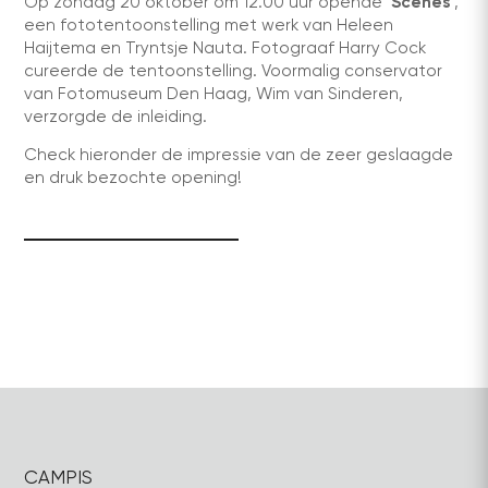
Op zondag 20 oktober om 12.00 uur opende
‘Scènes’
,
een fototentoonstelling met werk van Heleen
Haijtema en Tryntsje Nauta. Fotograaf Harry Cock
cureerde de tentoonstelling. Voormalig conservator
van Fotomuseum Den Haag, Wim van Sinderen,
verzorgde de inleiding.
Check hieronder de impressie van de zeer geslaagde
en druk bezochte opening!
CAMPIS