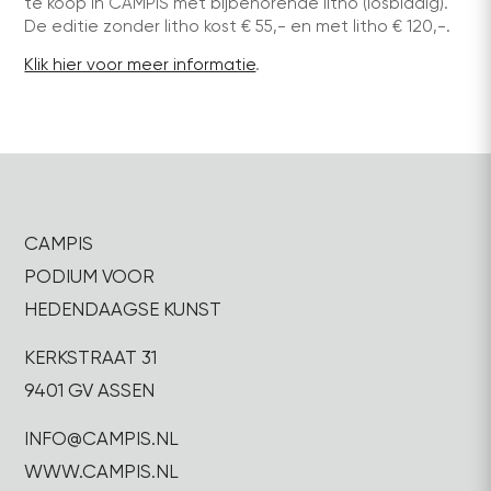
te koop in CAMPIS met bijbehorende litho (losbladig).
De editie zonder litho kost € 55,- en met litho € 120,-.
Klik hier voor meer informatie
.
CAMPIS
PODIUM VOOR
HEDENDAAGSE KUNST
KERKSTRAAT 31
9401 GV ASSEN
INFO@CAMPIS.NL
WWW.CAMPIS.NL