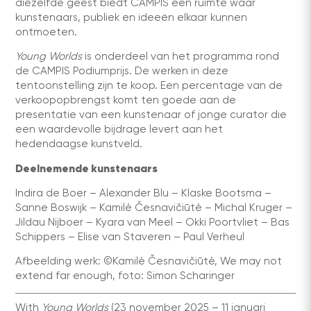
diezelfde geest biedt CAMPIS een ruimte waar
kunstenaars, publiek en ideeën elkaar kunnen
ontmoeten.
Young Worlds
is onderdeel van het programma rond
de CAMPIS Podiumprijs. De werken in deze
tentoonstelling zijn te koop. Een percentage van de
verkoopopbrengst komt ten goede aan de
presentatie van een kunstenaar of jonge curator die
een waardevolle bijdrage levert aan het
hedendaagse kunstveld.
Deelnemende kunstenaars
Indira de Boer – Alexander Blu – Klaske Bootsma –
Sanne Boswijk – Kamilė Česnavičiūtė – Michal Kruger –
Jildau Nijboer – Kyara van Meel – Okki Poortvliet – Bas
Schippers – Elise van Staveren – Paul Verheul
Afbeelding werk: ©Kamilė Česnavičiūtė, We may not
extend far enough, foto: Simon Scharinger
With
Young Worlds
(23 november 2025 – 11 januari