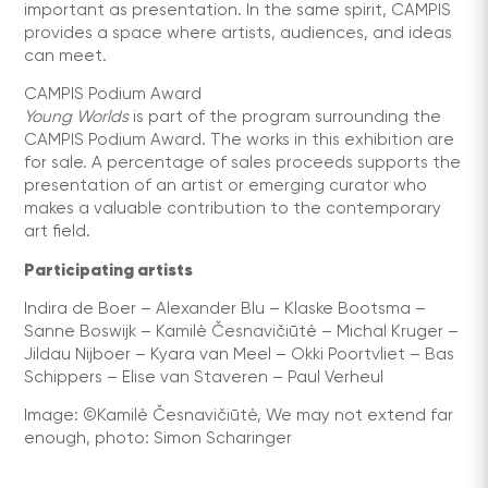
important as presentation. In the same spirit, CAMPIS
provides a space where artists, audiences, and ideas
can meet.
CAMPIS Podium Award
Young Worlds
is part of the program surrounding the
CAMPIS Podium Award. The works in this exhibition are
for sale. A percentage of sales proceeds supports the
presentation of an artist or emerging curator who
makes a valuable contribution to the contemporary
art field.
Participating artists
Indira de Boer – Alexander Blu – Klaske Bootsma –
Sanne Boswijk – Kamilė Česnavičiūtė – Michal Kruger –
Jildau Nijboer – Kyara van Meel – Okki Poortvliet – Bas
Schippers – Elise van Staveren – Paul Verheul
Image: ©Kamilė Česnavičiūtė, We may not extend far
enough, photo: Simon Scharinger