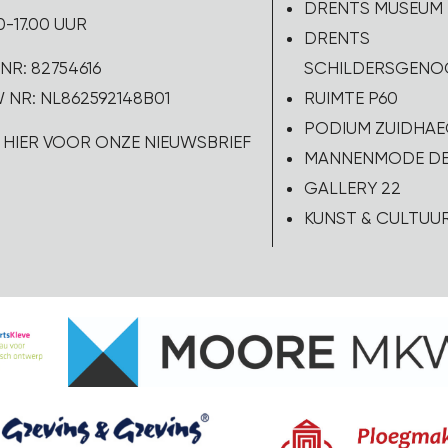
DRENTS MUSEUM
0-17.00 UUR
DRENTS
NR: 82754616
SCHILDERSGEN
 NR: NL862592148B01
RUIMTE P60
PODIUM ZUIDHAE
K HIER VOOR ONZE NIEUWSBRIEF
MANNENMODE DE
GALLERY 22
KUNST & CULTUU