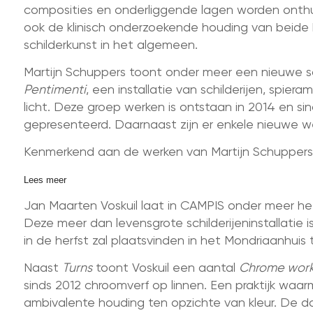
composities en onderliggende lagen worden onthul
ook de klinisch onderzoekende houding van beide
schilderkunst in het algemeen.
Martijn Schuppers toont onder meer een nieuwe sa
Pentimenti
, een installatie van schilderijen, spie
licht. Deze groep werken is ontstaan in 2014 en sin
gepresenteerd. Daarnaast zijn er enkele nieuwe werk
Kenmerkend aan de werken van Martijn Schuppers i
Lees meer
Jan Maarten Voskuil laat in CAMPIS onder meer het
Deze meer dan levensgrote schilderijeninstallatie 
in de herfst zal plaatsvinden in het Mondriaanhuis 
Naast
Turns
toont Voskuil een aantal
Chrome wor
sinds 2012 chroomverf op linnen. Een praktijk waarm
ambivalente houding ten opzichte van kleur. De d