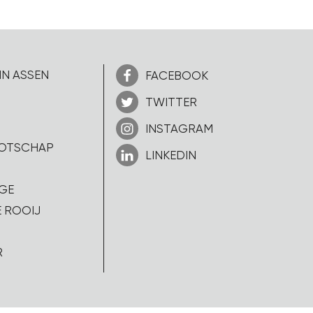
IN ASSEN
FACEBOOK
TWITTER
INSTAGRAM
OOTSCHAP
LINKEDIN
GE
 ROOIJ
R